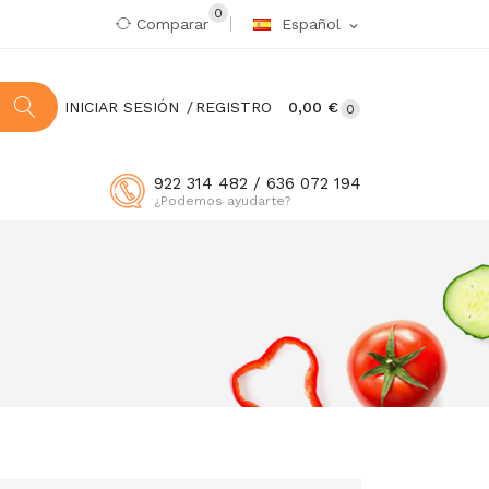
0
Comparar
Español
expand_more
INICIAR SESIÓN
REGISTRO
0,00 €
0
922 314 482 / 636 072 194
¿Podemos ayudarte?