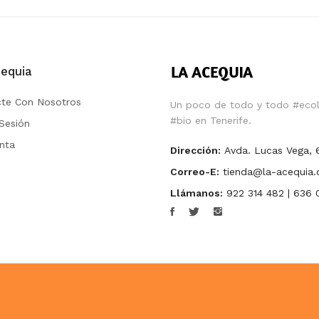
equia
te Con Nosotros
Un poco de todo y todo #ecol
#bio en Tenerife.
 Sesión
nta
Dirección:
Avda. Lucas Vega, 
Correo-E:
tienda@la-acequia
Llámanos:
922 314 482 | 636 0