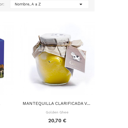

or:
Nombre, A a Z
R
MANTEQUILLA CLARIFICADA VACA GHEE 300 GR
Golden Ghee
20,70 €