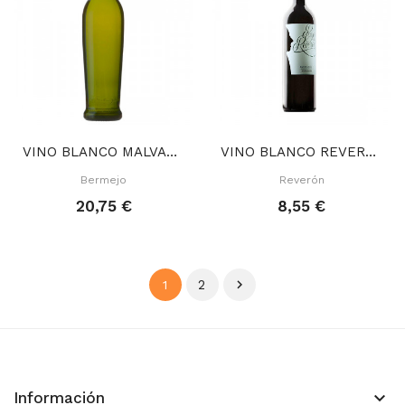
VINO BLANCO MALVASÍA SECO 75 CL
VINO BLANCO REVERÓN 75 CL
Bermejo
Reverón
20,75 €
8,55 €
2

1
keyboard_arrow_down
Información