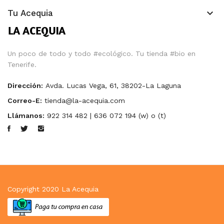
keyboard_arrow_down
Tu Acequia
Un poco de todo y todo #ecológico. Tu tienda #bio en
Tenerife.
Dirección:
Avda. Lucas Vega, 61, 38202-La Laguna
Correo-E:
tienda@la-acequia.com
Llámanos:
922 314 482 | 636 072 194 (w) o (t)
Copyright 2020
La Acequia