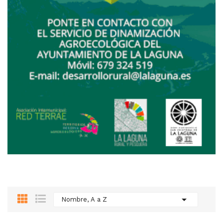

Nombre, A a Z