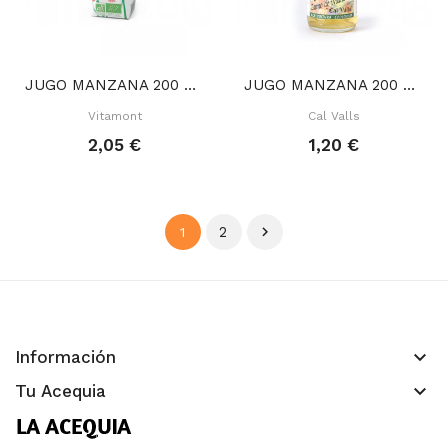
JUGO MANZANA 200 ML
JUGO MANZANA 200 ML
Vitamont
Cal Valls
2,05 €
1,20 €
2

1
keyboard_arrow_down
Información
keyboard_arrow_down
Tu Acequia