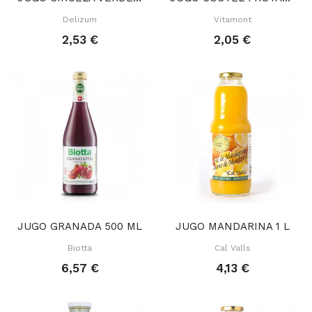
Delizum
Vitamont
2,53 €
2,05 €
JUGO GRANADA 500 ML
JUGO MANDARINA 1 L
Biotta
Cal Valls
6,57 €
4,13 €