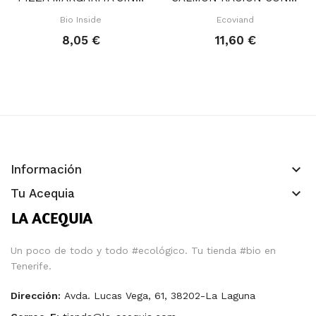
Bio Inside
Ecoviand
8,05 €
11,60 €
keyboard_arrow_down
Información
keyboard_arrow_down
Tu Acequia
Un poco de todo y todo #ecológico. Tu tienda #bio en
Tenerife.
Dirección:
Avda. Lucas Vega, 61, 38202-La Laguna