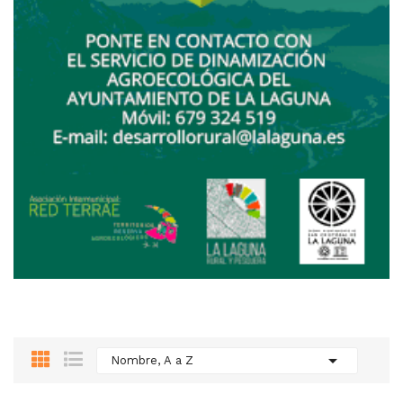

Nombre, A a Z