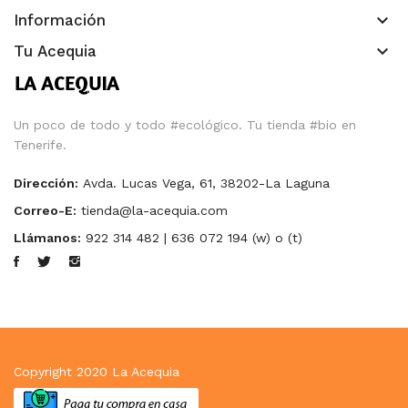
keyboard_arrow_down
Información
keyboard_arrow_down
Tu Acequia
Un poco de todo y todo #ecológico. Tu tienda #bio en
Tenerife.
Dirección:
Avda. Lucas Vega, 61, 38202-La Laguna
Correo-E:
tienda@la-acequia.com
Llámanos:
922 314 482 | 636 072 194 (w) o (t)
Copyright 2020
La Acequia