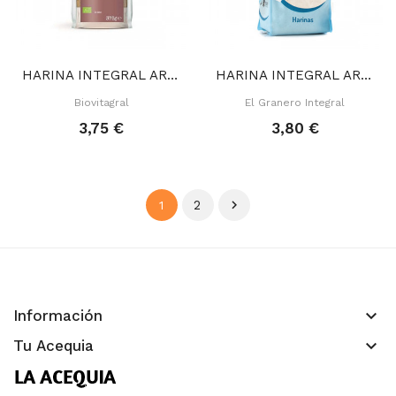
HARINA INTEGRAL ARROZ 375 GR
HARINA INTEGRAL ARROZ 500 GR
Biovitagral
El Granero Integral
3,75 €
3,80 €
2

1
keyboard_arrow_down
Información
keyboard_arrow_down
Tu Acequia