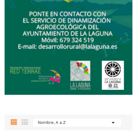

Nombre, A a Z