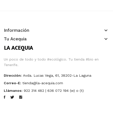
keyboard_arrow_down
Información
keyboard_arrow_down
Tu Acequia
Un poco de todo y todo #ecológico. Tu tienda #bio en
Tenerife.
Dirección:
Avda. Lucas Vega, 61, 38202-La Laguna
Correo-E:
tienda@la-acequia.com
Llámanos:
922 314 482 | 636 072 194 (w) o (t)