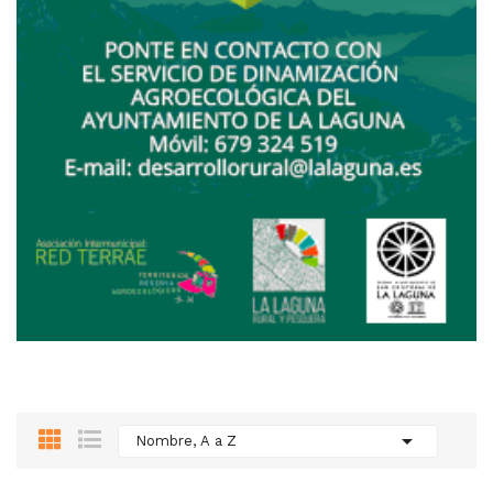

Nombre, A a Z