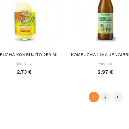
BUCHA KOMBUJITO 250 ML
KomVida
Voelkel
2,73 €
2,97 €
2

1