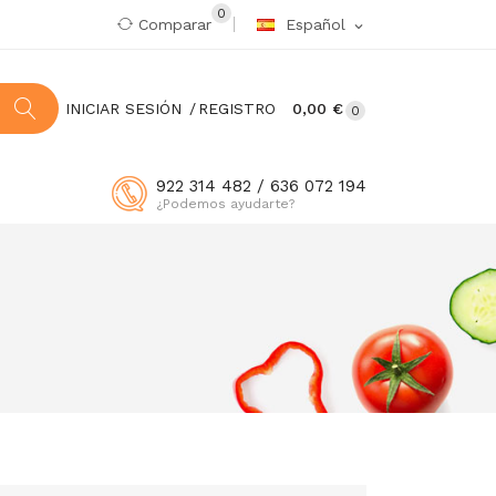
0
Comparar
Español
expand_more
INICIAR SESIÓN
REGISTRO
0,00 €
0
922 314 482 / 636 072 194
¿Podemos ayudarte?