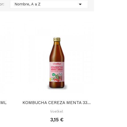

or:
Nombre, A a Z
 ML
KOMBUCHA CEREZA MENTA 330 ML
Voelkel
3,15 €