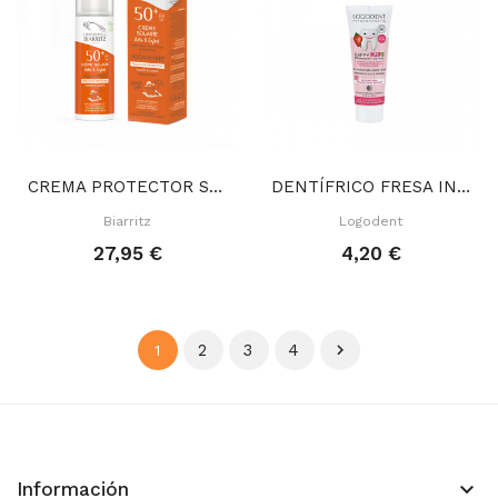
CREMA PROTECTOR SOLAR INFANTIL 50 SPF ALGA...
DENTÍFRICO FRESA INFANTIL 50 ML
Biarritz
Logodent
27,95 €
4,20 €
2
3
4

1
keyboard_arrow_down
Información