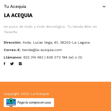
keyboard_arrow_down
Tu Acequia
Un poco de todo y todo #ecológico. Tu tienda #bio en
Tenerife.
Dirección:
Avda. Lucas Vega, 61, 38202-La Laguna
Correo-E:
tienda@la-acequia.com
Llámanos:
922 314 482 | 636 072 194 (w) o (t)
Copyright 2020
La Acequia