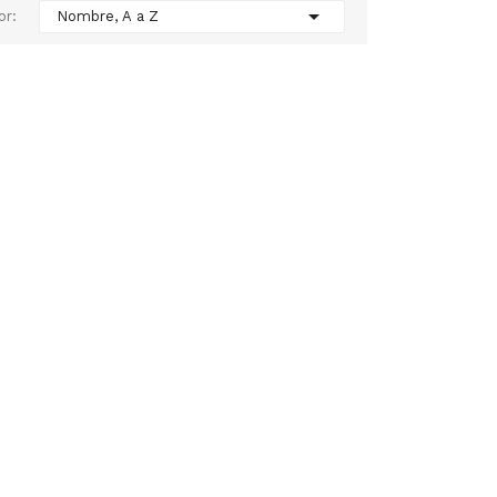

or:
Nombre, A a Z