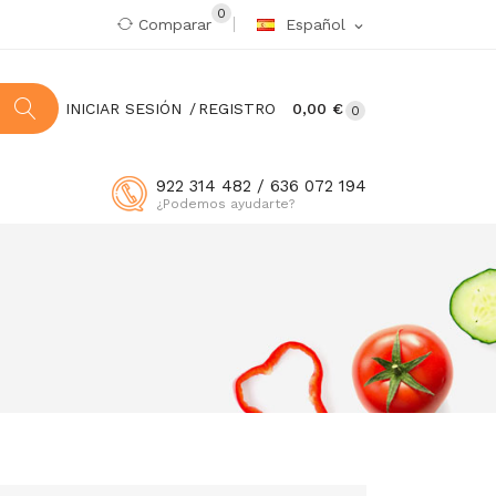
0
Comparar
Español
expand_more
INICIAR SESIÓN
REGISTRO
0,00 €
0
922 314 482 / 636 072 194
¿Podemos ayudarte?