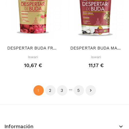
DESPERTAR BUDA FRAMBUESA 360 GR
DESPERTAR BUDA MACA VAINILLA 360 GR
Iswari
Iswari
10,67 €
11,17 €
…
2
3
5

1
keyboard_arrow_down
Información