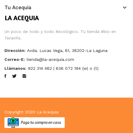
keyboard_arrow_down
Tu Acequia
Un poco de todo y todo #ecológico. Tu tienda #bio en
Tenerife.
Dirección:
Avda. Lucas Vega, 61, 38202-La Laguna
Correo-E:
tienda@la-acequia.com
Llámanos:
922 314 482 | 636 072 194 (w) o (t)
Copyright 2020
La Acequia