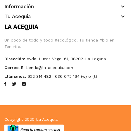
keyboard_arrow_down
Información
keyboard_arrow_down
Tu Acequia
Un poco de todo y todo #ecológico. Tu tienda #bio en
Tenerife.
Dirección:
Avda. Lucas Vega, 61, 38202-La Laguna
Correo-E:
tienda@la-acequia.com
Llámanos:
922 314 482 | 636 072 194 (w) o (t)
Copyright 2020
La Acequia