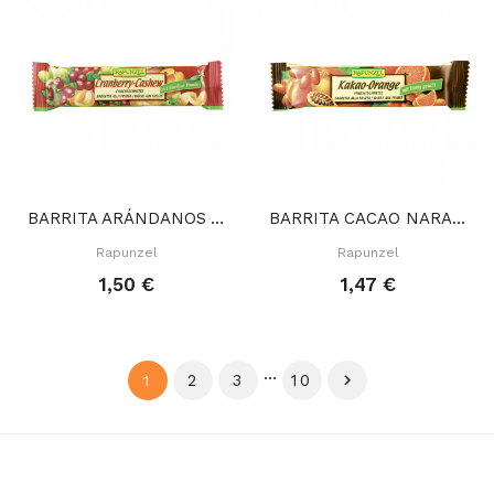
BARRITA ARÁNDANOS ANACARDOS 40 GR
BARRITA CACAO NARANJA 40 GR
Rapunzel
Rapunzel
1,50 €
1,47 €
…
2
3
10

1