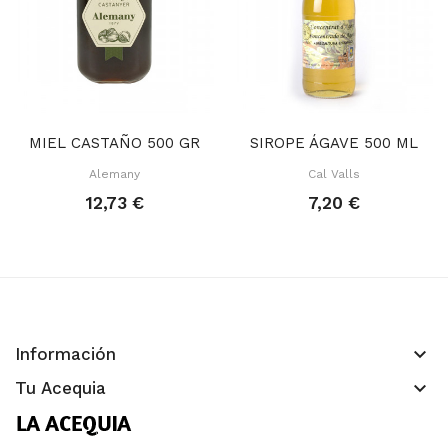
MIEL CASTAÑO 500 GR
SIROPE ÁGAVE 500 ML
Alemany
Cal Valls
12,73 €
7,20 €
keyboard_arrow_down
Información
keyboard_arrow_down
Tu Acequia