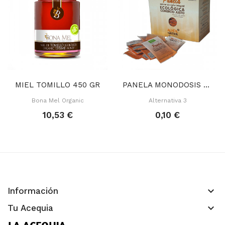
MIEL TOMILLO 450 GR
PANELA MONODOSIS 4 GR
Bona Mel Organic
Alternativa 3
10,53 €
0,10 €
keyboard_arrow_down
Información
keyboard_arrow_down
Tu Acequia