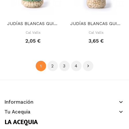
JUDÍAS BLANCAS GUISADAS 350 GR
JUDÍAS BLANCAS GUISADAS 700 GR
Cal Valls
Cal Valls
2,05 €
3,65 €
2
3
4

1
keyboard_arrow_down
Información
keyboard_arrow_down
Tu Acequia