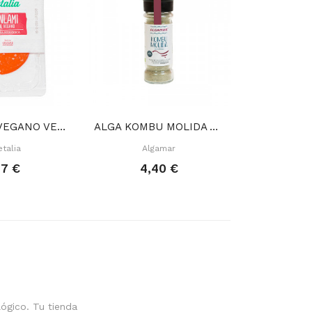
EMBUTIDO VEGANO VEGANLAMI 100 GR
ALGA KOMBU MOLIDA 70 GR
talia
Algamar
Porto
67 €
4,40 €
6,
ógico. Tu tienda