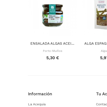
ENSALADA ALGAS ACEITE OLIVA 180 GR
Porto-Muiños
Alg
5,30 €
5,9
Información
Tu Ac
La Acequia
Contac