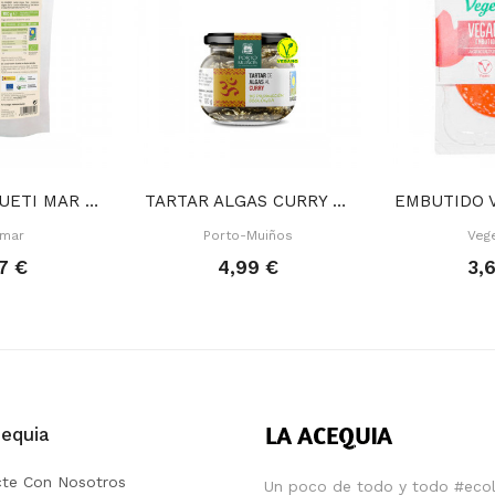
ALGA ESPAGUETI MAR 100 GR
TARTAR ALGAS CURRY 170 GR
amar
Porto-Muiños
Vege
7 €
4,99 €
3,
equia
te Con Nosotros
Un poco de todo y todo #ecol