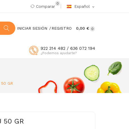
0
Comparar
Español
expand_more
INICIAR SESIÓN
REGISTRO
0,00 €
0
922 314 482 / 636 072 194
¿Podemos ayudarte?
 50 GR
 50 GR