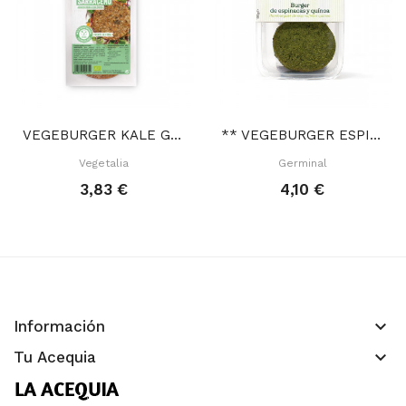
VEGEBURGER KALE GARBANZO SARRACENO 2X80 GR
** VEGEBURGER ESPINACAS QUINUA 180 GR
Vegetalia
Germinal
3,83 €
4,10 €
keyboard_arrow_down
Información
keyboard_arrow_down
Tu Acequia