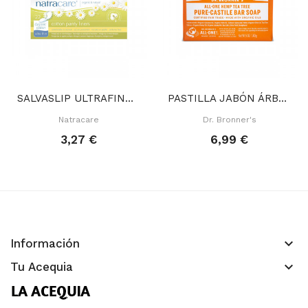
SALVASLIP ULTRAFINO 22 UND
PASTILLA JABÓN ÁRBOL TÉ 140 GR
Natracare
Dr. Bronner's
3,27 €
6,99 €
keyboard_arrow_down
Información
keyboard_arrow_down
Tu Acequia