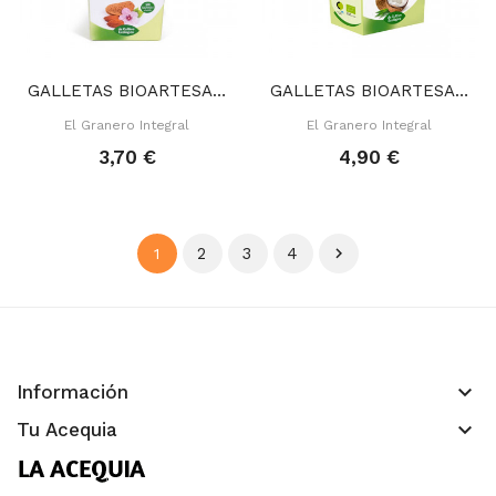
GALLETAS BIOARTESANAS ALMENDRA 250 GR
GALLETAS BIOARTESANAS COCO 220 GR
El Granero Integral
El Granero Integral
3,70 €
4,90 €
2
3
4

1
keyboard_arrow_down
Información
keyboard_arrow_down
Tu Acequia