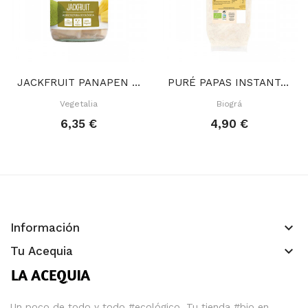
JACKFRUIT PANAPEN 500 GR
PURÉ PAPAS INSTANTÁNEO 250 GR
Vegetalia
Biográ
6,35 €
4,90 €
keyboard_arrow_down
Información
keyboard_arrow_down
Tu Acequia
Un poco de todo y todo #ecológico. Tu tienda #bio en