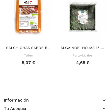
SALCHICHAS SABOR BARBACOA 250 GR
ALGA NORI HOJAS 15 GR
Taifun
Porto-Muiños
5,07 €
4,65 €
keyboard_arrow_down
Información
keyboard_arrow_down
Tu Acequia