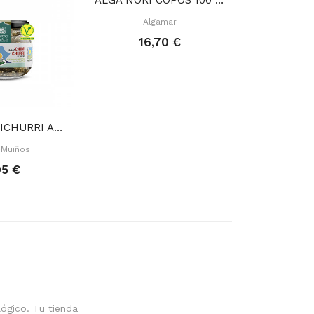
ALGA NORI COPOS 100 GR
Algamar
16,70 €
SALSA CHIMICHURRI ALGAS 170 GR
** ALGA 
-Muiños
Veg
95 €
4,
ógico. Tu tienda