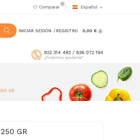
0
Comparar
Español
expand_more
INICIAR SESIÓN
REGISTRO
0,00 €
0
922 314 482 / 636 072 194
¿Podemos ayudarte?
250 GR
 250 GR